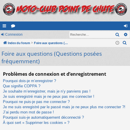
Rech
cc
Connexion
or
on
R
ès
Index du forum
u
Foire aux questions (Questions posées fréquemment)
ne
e
Foire aux questions (Questions posées
ra
m
xi
c
fréquemment)
pi
s
on
h
e
de
Problèmes de connexion et d’enregistrement
r
Pourquoi dois-je m’enregistrer ?
c
Que signifie COPPA ?
h
Je souhaite m’enregistrer, mais je n’y parviens pas !
e
Je suis enregistré mais je ne peux pas me connecter !
r
Pourquoi ne puis-je pas me connecter ?
Je me suis enregistré par le passé mais je ne peux plus me connecter ?!
J’ai perdu mon mot de passe !
Pourquoi suis-je automatiquement déconnecté ?
À quoi sert « Supprimer les cookies » ?