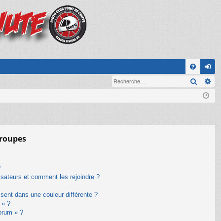
A
Recher
Re
FA
on
Q
ne
xi
on
groupes
?
lisateurs et comment les rejoindre ?
ent dans une couleur différente ?
 » ?
forum » ?