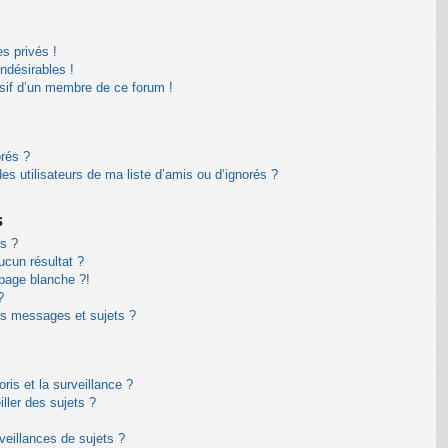
s privés !
ndésirables !
usif d’un membre de ce forum !
orés ?
s utilisateurs de ma liste d’amis ou d’ignorés ?
s
s ?
cun résultat ?
page blanche ?!
?
s messages et sujets ?
oris et la surveillance ?
ller des sujets ?
eillances de sujets ?