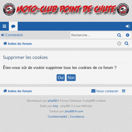
Rech
cc
Connexion
or
on
R
ès
Index du forum
u
ne
e
ra
m
xi
Supprimer les cookies
c
pi
s
on
h
Êtes-vous sûr de vouloir supprimer tous les cookies de ce forum ?
e
de
r
c
h
Index du forum
Nous contacter
e
Développé par
phpBB
® Forum Software © phpBB Limited
r
Style par
Arty
- phpBB 3.3 par MrGaby
Traduit par
phpBB-fr.com
Confidentialité
|
Conditions