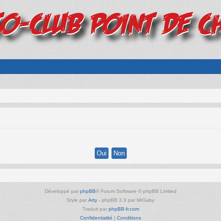
Développé par
phpBB
® Forum Software © phpBB Limited
Style par
Arty
- phpBB 3.3 par MrGaby
Traduit par
phpBB-fr.com
Confidentialité
|
Conditions