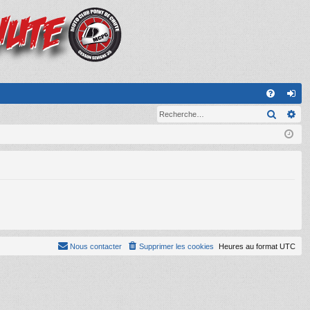
A
Recher
Re
FA
on
Q
ne
xi
on
Nous contacter
Supprimer les cookies
Heures au format
UTC