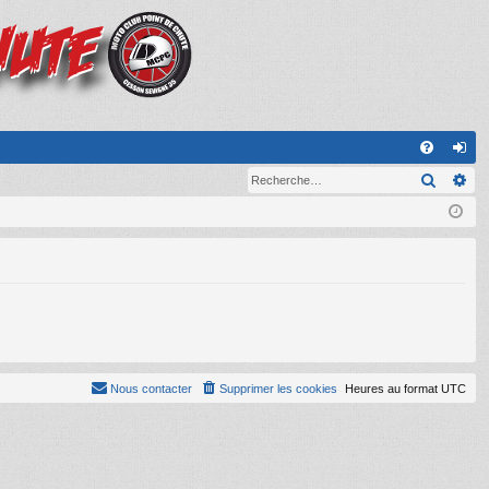
A
Recher
Re
FA
on
Q
ne
xi
on
Nous contacter
Supprimer les cookies
Heures au format
UTC