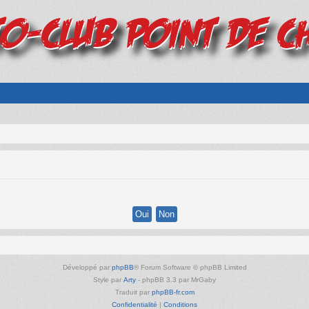
Développé par
phpBB
® Forum Software © phpBB Limited
Style par
Arty
- phpBB 3.3 par MrGaby
Traduit par
phpBB-fr.com
Confidentialité
|
Conditions