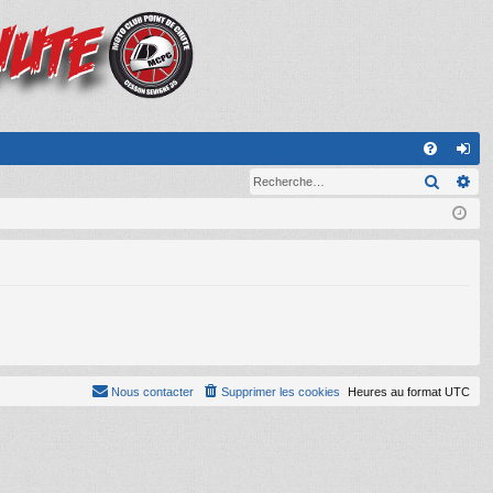
A
Recher
Re
FA
on
Q
ne
xi
on
Nous contacter
Supprimer les cookies
Heures au format
UTC