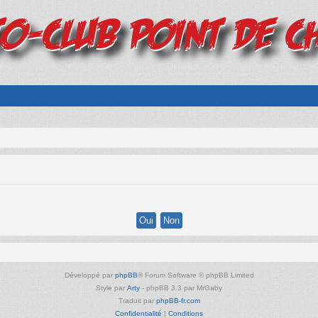
Développé par
phpBB
® Forum Software © phpBB Limited
Style par
Arty
- phpBB 3.3 par MrGaby
Traduit par
phpBB-fr.com
Confidentialité
|
Conditions