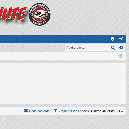
A
Recher
Re
FA
on
Q
ne
xi
on
Nous contacter
Supprimer les cookies
Heures au format
UTC