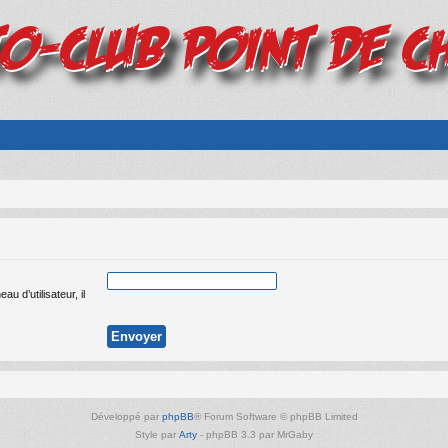
 d’utilisateur, il
Développé par
phpBB
® Forum Software © phpBB Limited
Style par
Arty
- phpBB 3.3 par MrGaby