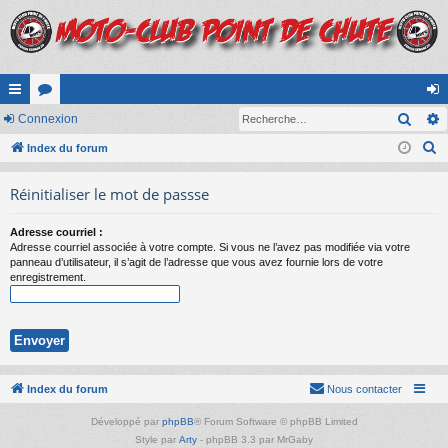
Rech
cc
Connexion
or
on
R
ès
Index du forum
u
ne
e
ra
m
xi
Réinitialiser le mot de passse
c
pi
s
on
h
Adresse courriel :
e
de
Adresse courriel associée à votre compte. Si vous ne l’avez pas modifiée via votre
r
panneau d’utilisateur, il s’agit de l’adresse que vous avez fournie lors de votre
enregistrement.
c
h
e
r
Index du forum
Nous contacter
Développé par
phpBB
® Forum Software © phpBB Limited
Style par
Arty
- phpBB 3.3 par MrGaby