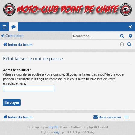
Rech
cc
Connexion
or
on
R
ès
Index du forum
u
ne
e
ra
m
xi
Réinitialiser le mot de passse
c
pi
s
on
h
Adresse courriel :
e
de
Adresse courriel associée à votre compte. Si vous ne l’avez pas modifiée via votre
r
panneau d’utilisateur, il s’agit de l’adresse que vous avez fournie lors de votre
enregistrement.
c
h
e
r
Index du forum
Nous contacter
Développé par
phpBB
® Forum Software © phpBB Limited
Style par
Arty
- phpBB 3.3 par MrGaby