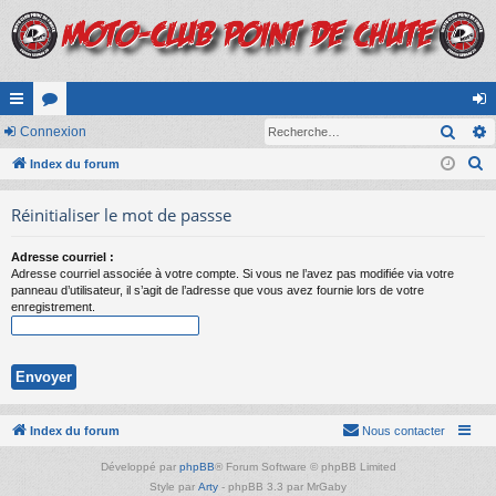
Rech
cc
Connexion
or
on
R
ès
Index du forum
u
ne
e
ra
m
xi
Réinitialiser le mot de passse
c
pi
s
on
h
Adresse courriel :
e
de
Adresse courriel associée à votre compte. Si vous ne l’avez pas modifiée via votre
r
panneau d’utilisateur, il s’agit de l’adresse que vous avez fournie lors de votre
enregistrement.
c
h
e
r
Index du forum
Nous contacter
Développé par
phpBB
® Forum Software © phpBB Limited
Style par
Arty
- phpBB 3.3 par MrGaby