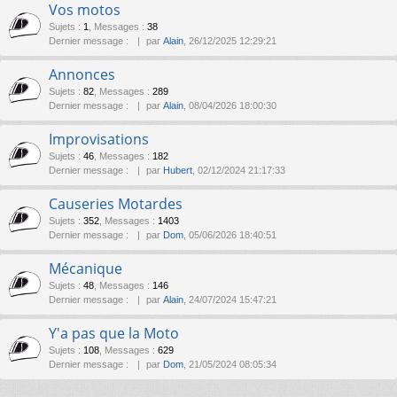
Vos motos
Sujets
:
1
,
Messages
:
38
Dernier message :
par
Alain
, 26/12/2025 12:29:21
Annonces
Sujets
:
82
,
Messages
:
289
Dernier message :
par
Alain
, 08/04/2026 18:00:30
Improvisations
Sujets
:
46
,
Messages
:
182
Dernier message :
par
Hubert
, 02/12/2024 21:17:33
Causeries Motardes
Sujets
:
352
,
Messages
:
1403
Dernier message :
par
Dom
, 05/06/2026 18:40:51
Mécanique
Sujets
:
48
,
Messages
:
146
Dernier message :
par
Alain
, 24/07/2024 15:47:21
Y'a pas que la Moto
Sujets
:
108
,
Messages
:
629
Dernier message :
par
Dom
, 21/05/2024 08:05:34