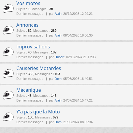
Vos motos
Sujets
:
1
,
Messages
:
38
Dernier message :
par
Alain
, 26/12/2025 12:29:21
Annonces
Sujets
:
82
,
Messages
:
289
Dernier message :
par
Alain
, 08/04/2026 18:00:30
Improvisations
Sujets
:
46
,
Messages
:
182
Dernier message :
par
Hubert
, 02/12/2024 21:17:33
Causeries Motardes
Sujets
:
352
,
Messages
:
1403
Dernier message :
par
Dom
, 05/06/2026 18:40:51
Mécanique
Sujets
:
48
,
Messages
:
146
Dernier message :
par
Alain
, 24/07/2024 15:47:21
Y'a pas que la Moto
Sujets
:
108
,
Messages
:
629
Dernier message :
par
Dom
, 21/05/2024 08:05:34