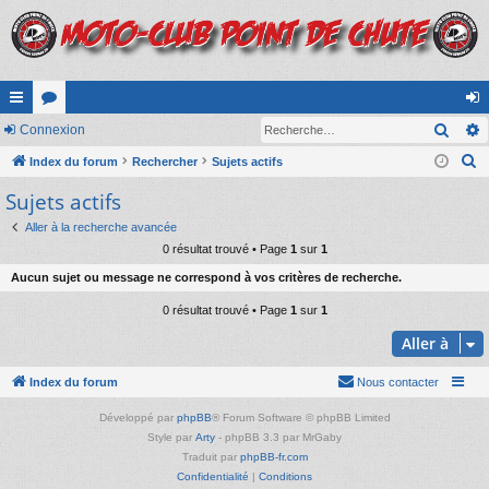
Rech
cc
Connexion
or
on
R
ès
Index du forum
u
Rechercher
Sujets actifs
ne
e
Sujets actifs
ra
m
xi
c
pi
s
on
Aller à la recherche avancée
h
0 résultat trouvé • Page
1
sur
1
e
de
Aucun sujet ou message ne correspond à vos critères de recherche.
r
c
0 résultat trouvé • Page
1
sur
1
h
Aller à
e
r
Index du forum
Nous contacter
Développé par
phpBB
® Forum Software © phpBB Limited
Style par
Arty
- phpBB 3.3 par MrGaby
Traduit par
phpBB-fr.com
Confidentialité
|
Conditions