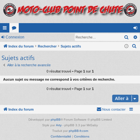
Rech
cc
Connexion
or
on
R
ès
Index du forum
u
Rechercher
Sujets actifs
ne
e
Sujets actifs
ra
m
xi
c
pi
s
on
Aller à la recherche avancée
h
0 résultat trouvé • Page
1
sur
1
e
de
Aucun sujet ou message ne correspond à vos critères de recherche.
r
c
0 résultat trouvé • Page
1
sur
1
h
Aller à
e
r
Index du forum
Nous contacter
Développé par
phpBB
® Forum Software © phpBB Limited
Style par
Arty
- phpBB 3.3 par MrGaby
Traduit par
phpBB-fr.com
Confidentialité
|
Conditions