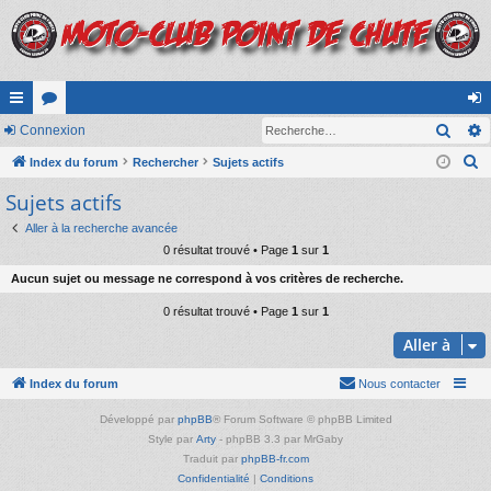
Rech
cc
Connexion
or
on
R
ès
Index du forum
u
Rechercher
Sujets actifs
ne
e
Sujets actifs
ra
m
xi
c
pi
s
on
Aller à la recherche avancée
h
0 résultat trouvé • Page
1
sur
1
e
de
Aucun sujet ou message ne correspond à vos critères de recherche.
r
c
0 résultat trouvé • Page
1
sur
1
h
Aller à
e
r
Index du forum
Nous contacter
Développé par
phpBB
® Forum Software © phpBB Limited
Style par
Arty
- phpBB 3.3 par MrGaby
Traduit par
phpBB-fr.com
Confidentialité
|
Conditions