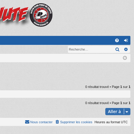
A
Recher
Re
FA
on
Q
ne
xi
on
0 résultat trouvé • Page
1
sur
1
0 résultat trouvé • Page
1
sur
1
Aller à
Nous contacter
Supprimer les cookies
Heures au format
UTC