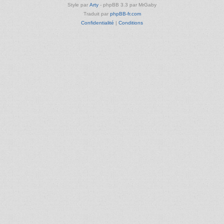
Style par
Arty
- phpBB 3.3 par MrGaby
Traduit par
phpBB-fr.com
Confidentialité
|
Conditions