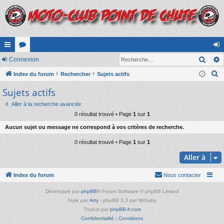
Rech
cc
Connexion
or
on
R
ès
Index du forum
u
Rechercher
Sujets actifs
ne
e
Sujets actifs
ra
m
xi
c
pi
s
on
Aller à la recherche avancée
h
0 résultat trouvé • Page
1
sur
1
e
de
Aucun sujet ou message ne correspond à vos critères de recherche.
r
c
0 résultat trouvé • Page
1
sur
1
h
Aller à
e
r
Index du forum
Nous contacter
Développé par
phpBB
® Forum Software © phpBB Limited
Style par
Arty
- phpBB 3.3 par MrGaby
Traduit par
phpBB-fr.com
Confidentialité
|
Conditions