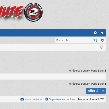
A
Recher
Re
FA
on
Q
ne
xi
on
0 résultat trouvé • Page
1
sur
1
0 résultat trouvé • Page
1
sur
1
Aller à
Nous contacter
Supprimer les cookies
Heures au format
UTC