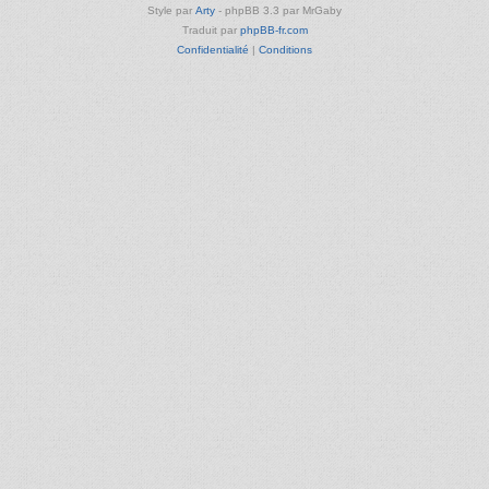
Style par
Arty
- phpBB 3.3 par MrGaby
Traduit par
phpBB-fr.com
Confidentialité
|
Conditions