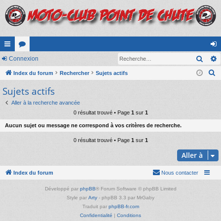
Rech
cc
Connexion
or
on
R
ès
Index du forum
u
Rechercher
Sujets actifs
ne
e
Sujets actifs
ra
m
xi
c
pi
s
on
Aller à la recherche avancée
h
0 résultat trouvé • Page
1
sur
1
e
de
Aucun sujet ou message ne correspond à vos critères de recherche.
r
c
0 résultat trouvé • Page
1
sur
1
h
Aller à
e
r
Index du forum
Nous contacter
Développé par
phpBB
® Forum Software © phpBB Limited
Style par
Arty
- phpBB 3.3 par MrGaby
Traduit par
phpBB-fr.com
Confidentialité
|
Conditions