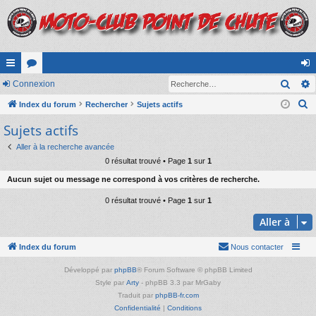
Rech
cc
Connexion
or
on
R
ès
Index du forum
u
Rechercher
Sujets actifs
ne
e
Sujets actifs
ra
m
xi
c
pi
s
on
Aller à la recherche avancée
h
0 résultat trouvé • Page
1
sur
1
e
de
Aucun sujet ou message ne correspond à vos critères de recherche.
r
c
0 résultat trouvé • Page
1
sur
1
h
Aller à
e
r
Index du forum
Nous contacter
Développé par
phpBB
® Forum Software © phpBB Limited
Style par
Arty
- phpBB 3.3 par MrGaby
Traduit par
phpBB-fr.com
Confidentialité
|
Conditions