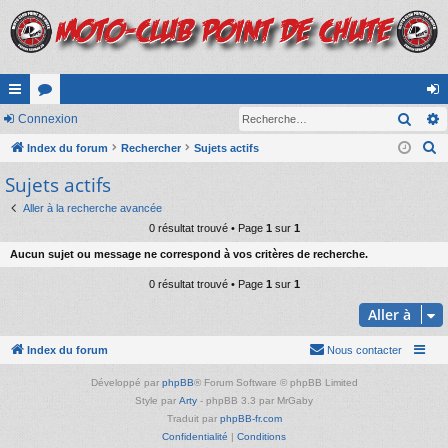
Rech
cc
Connexion
or
on
R
ès
Index du forum
u
Rechercher
Sujets actifs
ne
e
Sujets actifs
ra
m
xi
c
pi
s
on
Aller à la recherche avancée
h
0 résultat trouvé • Page
1
sur
1
e
de
Aucun sujet ou message ne correspond à vos critères de recherche.
r
c
0 résultat trouvé • Page
1
sur
1
h
Aller à
e
r
Index du forum
Nous contacter
Développé par
phpBB
® Forum Software © phpBB Limited
Style par
Arty
- phpBB 3.3 par MrGaby
Traduit par
phpBB-fr.com
Confidentialité
|
Conditions