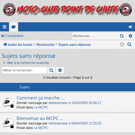
Rech
cc
Connexion
or
on
R
ès
Index du forum
u
Rechercher
Sujets sans réponse
ne
e
Sujets sans réponse
ra
m
xi
c
pi
s
on
Aller à la recherche avancée
h
Rechercher
Recherche avancée
e
de
r
2 résultats trouvés • Page
1
sur
1
c
Sujets
h
Comment ça marche ...
e
Dernier message par
Administrator
«
10/05/2006 20:56:17
r
Posté dans
Le MCPC
Bienvenue au MCPC ...
Dernier message par
Administrator
«
08/04/2006 12:29:23
Posté dans
Le MCPC