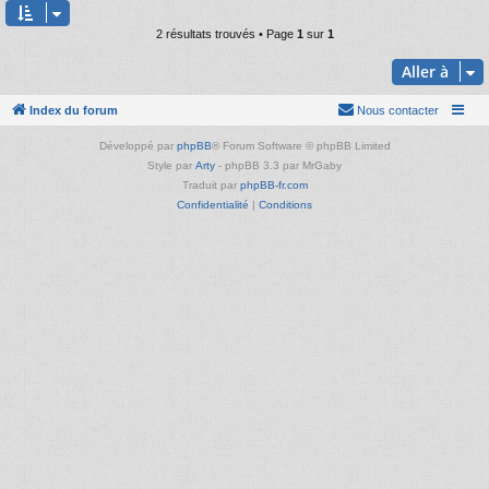
2 résultats trouvés • Page
1
sur
1
Aller à
Index du forum
Nous contacter
Développé par
phpBB
® Forum Software © phpBB Limited
Style par
Arty
- phpBB 3.3 par MrGaby
Traduit par
phpBB-fr.com
Confidentialité
|
Conditions