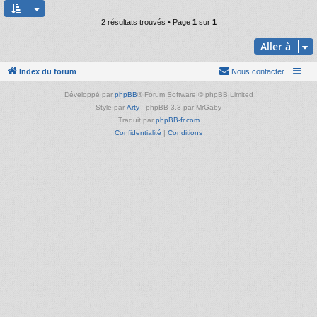
2 résultats trouvés • Page
1
sur
1
Aller à
Index du forum
Nous contacter
Développé par
phpBB
® Forum Software © phpBB Limited
Style par
Arty
- phpBB 3.3 par MrGaby
Traduit par
phpBB-fr.com
Confidentialité
|
Conditions