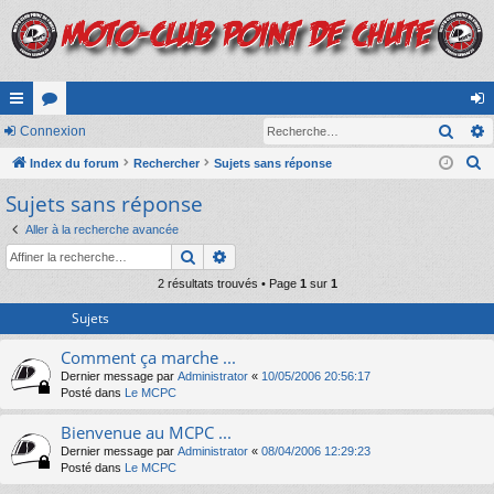
Rech
cc
Connexion
or
on
R
ès
Index du forum
u
Rechercher
Sujets sans réponse
ne
e
Sujets sans réponse
ra
m
xi
c
pi
s
on
Aller à la recherche avancée
h
Rechercher
Recherche avancée
e
de
r
2 résultats trouvés • Page
1
sur
1
c
Sujets
h
Comment ça marche ...
e
Dernier message par
Administrator
«
10/05/2006 20:56:17
r
Posté dans
Le MCPC
Bienvenue au MCPC ...
Dernier message par
Administrator
«
08/04/2006 12:29:23
Posté dans
Le MCPC