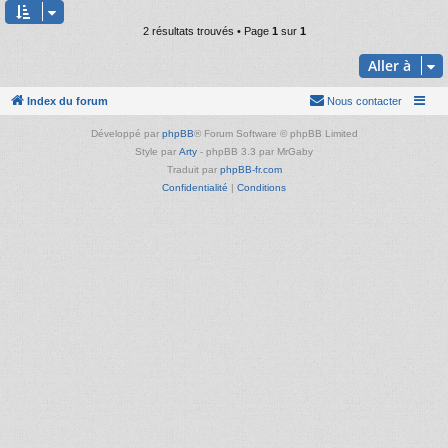
2 résultats trouvés • Page
1
sur
1
Aller à
Index du forum
Nous contacter
Développé par
phpBB
® Forum Software © phpBB Limited
Style par
Arty
- phpBB 3.3 par MrGaby
Traduit par
phpBB-fr.com
Confidentialité
|
Conditions