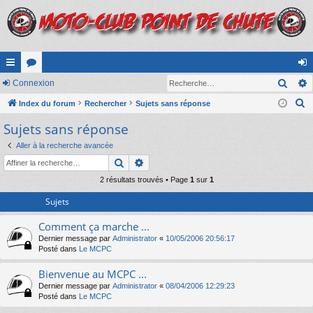
Rech
cc
Connexion
or
on
R
ès
Index du forum
u
Rechercher
Sujets sans réponse
ne
e
Sujets sans réponse
ra
m
xi
c
pi
s
on
Aller à la recherche avancée
h
Rechercher
Recherche avancée
e
de
r
2 résultats trouvés • Page
1
sur
1
c
Sujets
h
Comment ça marche ...
e
Dernier message par
Administrator
«
10/05/2006 20:56:17
r
Posté dans
Le MCPC
Bienvenue au MCPC ...
Dernier message par
Administrator
«
08/04/2006 12:29:23
Posté dans
Le MCPC