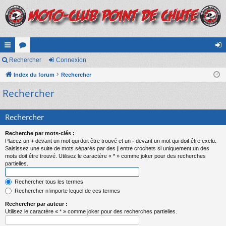
cc
Rechercher
or
Connexion
on
ès
Index du forum
u
Rechercher
ne
Rechercher
ra
m
xi
pi
s
on
Rechercher
de
Recherche par mots-clés :
Placez un
+
devant un mot qui doit être trouvé et un
-
devant un mot qui doit être exclu.
Saisissez une suite de mots séparés par des
|
entre crochets si uniquement un des
mots doit être trouvé. Utilisez le caractère « * » comme joker pour des recherches
partielles.
Rechercher tous les termes
Rechercher n’importe lequel de ces termes
Rechercher par auteur :
Utilisez le caractère « * » comme joker pour des recherches partielles.