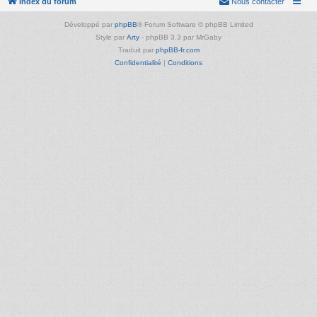
Index du forum
Nous contacter
Développé par
phpBB
® Forum Software © phpBB Limited
Style par
Arty
- phpBB 3.3 par MrGaby
Traduit par
phpBB-fr.com
Confidentialité
|
Conditions