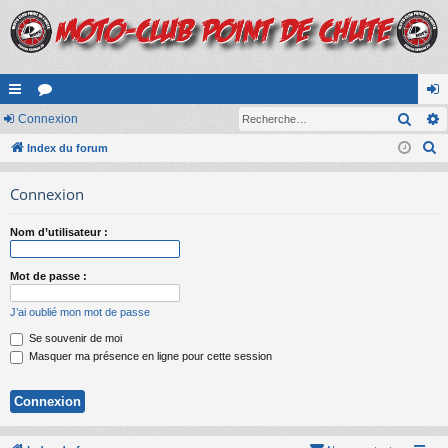
Rech
cc
Connexion
or
on
R
ès
Index du forum
u
ne
e
ra
m
xi
Connexion
c
pi
s
on
h
Nom d’utilisateur :
e
de
r
Mot de passe :
c
h
J’ai oublié mon mot de passe
e
Se souvenir de moi
r
Masquer ma présence en ligne pour cette session