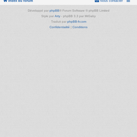
Index du forum
Nous contacter
Développé par
phpBB
® Forum Software © phpBB Limited
Style par
Arty
- phpBB 3.3 par MrGaby
Traduit par
phpBB-fr.com
Confidentialité
|
Conditions