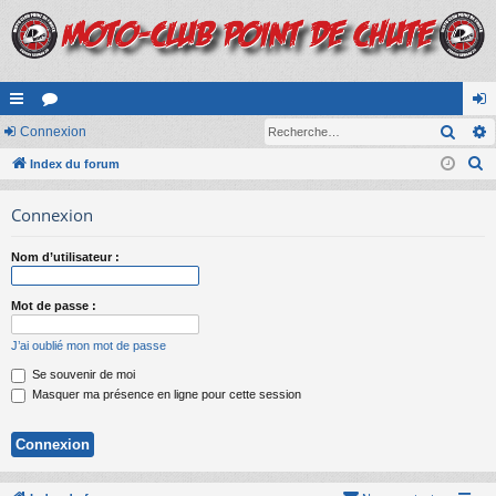
Rech
cc
Connexion
or
on
R
ès
Index du forum
u
ne
e
ra
m
xi
Connexion
c
pi
s
on
h
Nom d’utilisateur :
e
de
r
Mot de passe :
c
h
J’ai oublié mon mot de passe
e
Se souvenir de moi
r
Masquer ma présence en ligne pour cette session