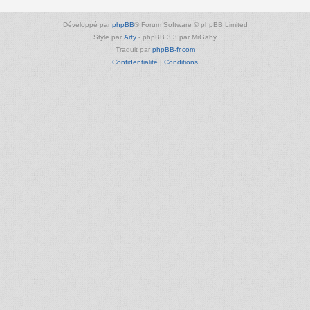
Développé par
phpBB
® Forum Software © phpBB Limited
Style par
Arty
- phpBB 3.3 par MrGaby
Traduit par
phpBB-fr.com
Confidentialité
|
Conditions