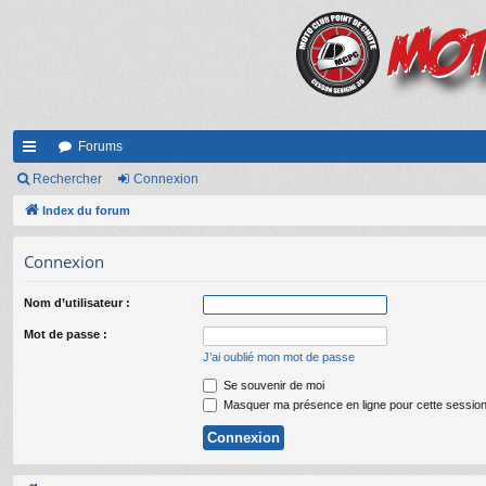
Forums
cc
Rechercher
Connexion
ès
Index du forum
ra
Connexion
pi
Nom d’utilisateur :
de
Mot de passe :
J’ai oublié mon mot de passe
Se souvenir de moi
Masquer ma présence en ligne pour cette sessio