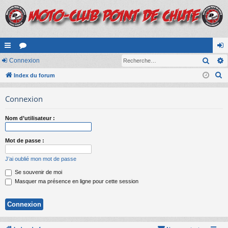
Rech
cc
Connexion
or
on
R
ès
Index du forum
u
ne
e
ra
m
xi
Connexion
c
pi
s
on
h
Nom d’utilisateur :
e
de
r
Mot de passe :
c
h
J’ai oublié mon mot de passe
e
Se souvenir de moi
r
Masquer ma présence en ligne pour cette session