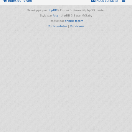
Index du forum
Nous contacter
Développé par
phpBB
® Forum Software © phpBB Limited
Style par
Arty
- phpBB 3.3 par MrGaby
Traduit par
phpBB-fr.com
Confidentialité
|
Conditions