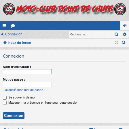
Rech
cc
Connexion
or
on
R
ès
Index du forum
u
ne
e
ra
m
xi
Connexion
c
pi
s
on
h
Nom d’utilisateur :
e
de
r
Mot de passe :
c
h
J’ai oublié mon mot de passe
e
Se souvenir de moi
r
Masquer ma présence en ligne pour cette session