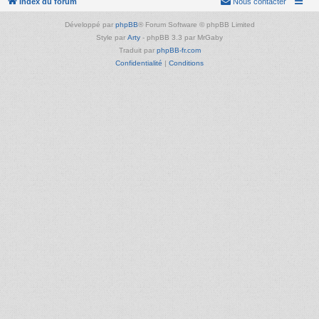
Index du forum
Nous contacter
Développé par
phpBB
® Forum Software © phpBB Limited
Style par
Arty
- phpBB 3.3 par MrGaby
Traduit par
phpBB-fr.com
Confidentialité
|
Conditions