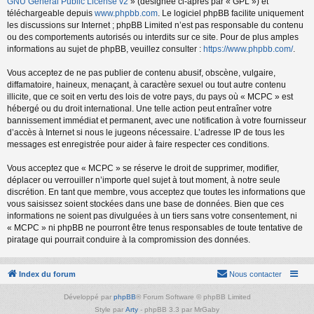
GNU General Public License v2
» (désignée ci-après par « GPL ») et
téléchargeable depuis
www.phpbb.com
. Le logiciel phpBB facilite uniquement
les discussions sur Internet ; phpBB Limited n’est pas responsable du contenu
ou des comportements autorisés ou interdits sur ce site. Pour de plus amples
informations au sujet de phpBB, veuillez consulter :
https://www.phpbb.com/
.
Vous acceptez de ne pas publier de contenu abusif, obscène, vulgaire,
diffamatoire, haineux, menaçant, à caractère sexuel ou tout autre contenu
illicite, que ce soit en vertu des lois de votre pays, du pays où « MCPC » est
hébergé ou du droit international. Une telle action peut entraîner votre
bannissement immédiat et permanent, avec une notification à votre fournisseur
d’accès à Internet si nous le jugeons nécessaire. L’adresse IP de tous les
messages est enregistrée pour aider à faire respecter ces conditions.
Vous acceptez que « MCPC » se réserve le droit de supprimer, modifier,
déplacer ou verrouiller n’importe quel sujet à tout moment, à notre seule
discrétion. En tant que membre, vous acceptez que toutes les informations que
vous saisissez soient stockées dans une base de données. Bien que ces
informations ne soient pas divulguées à un tiers sans votre consentement, ni
« MCPC » ni phpBB ne pourront être tenus responsables de toute tentative de
piratage qui pourrait conduire à la compromission des données.
Index du forum
Nous contacter
Développé par
phpBB
® Forum Software © phpBB Limited
Style par
Arty
- phpBB 3.3 par MrGaby