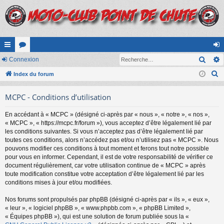
Rech
cc
Connexion
or
on
R
ès
Index du forum
u
ne
e
ra
m
xi
MCPC - Conditions d’utilisation
c
pi
s
on
h
En accédant à « MCPC » (désigné ci-après par « nous », « notre », « nos »,
e
de
« MCPC », « https://mcpc.fr/forum »), vous acceptez d’être légalement lié par
r
les conditions suivantes. Si vous n’acceptez pas d’être légalement lié par
c
toutes ces conditions, alors n’accédez pas et/ou n’utilisez pas « MCPC ». Nous
pouvons modifier ces conditions à tout moment et ferons tout notre possible
h
pour vous en informer. Cependant, il est de votre responsabilité de vérifier ce
e
document régulièrement, car votre utilisation continue de « MCPC » après
r
toute modification constitue votre acceptation d’être légalement lié par les
conditions mises à jour et/ou modifiées.
Nos forums sont propulsés par phpBB (désigné ci-après par « ils », « eux »,
« leur », « logiciel phpBB », « www.phpbb.com », « phpBB Limited »,
« Équipes phpBB »), qui est une solution de forum publiée sous la «