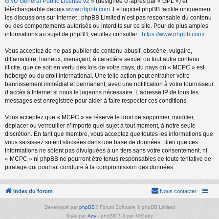
GNU General Public License v2
» (désignée ci-après par « GPL ») et
téléchargeable depuis
www.phpbb.com
. Le logiciel phpBB facilite uniquement
les discussions sur Internet ; phpBB Limited n’est pas responsable du contenu
ou des comportements autorisés ou interdits sur ce site. Pour de plus amples
informations au sujet de phpBB, veuillez consulter :
https://www.phpbb.com/
.
Vous acceptez de ne pas publier de contenu abusif, obscène, vulgaire,
diffamatoire, haineux, menaçant, à caractère sexuel ou tout autre contenu
illicite, que ce soit en vertu des lois de votre pays, du pays où « MCPC » est
hébergé ou du droit international. Une telle action peut entraîner votre
bannissement immédiat et permanent, avec une notification à votre fournisseur
d’accès à Internet si nous le jugeons nécessaire. L’adresse IP de tous les
messages est enregistrée pour aider à faire respecter ces conditions.
Vous acceptez que « MCPC » se réserve le droit de supprimer, modifier,
déplacer ou verrouiller n’importe quel sujet à tout moment, à notre seule
discrétion. En tant que membre, vous acceptez que toutes les informations que
vous saisissez soient stockées dans une base de données. Bien que ces
informations ne soient pas divulguées à un tiers sans votre consentement, ni
« MCPC » ni phpBB ne pourront être tenus responsables de toute tentative de
piratage qui pourrait conduire à la compromission des données.
Index du forum
Nous contacter
Développé par
phpBB
® Forum Software © phpBB Limited
Style par
Arty
- phpBB 3.3 par MrGaby