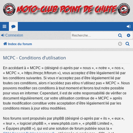
Rech
cc
Connexion
or
on
R
ès
Index du forum
u
ne
e
ra
m
xi
MCPC - Conditions d’utilisation
c
pi
s
on
h
En accédant à « MCPC » (désigné ci-après par « nous », « notre », « nos »,
e
de
« MCPC », « https://mcpc.fr/forum »), vous acceptez d’être légalement lié par
r
les conditions suivantes. Si vous n’acceptez pas d’être légalement lié par
c
toutes ces conditions, alors n’accédez pas et/ou n’utilisez pas « MCPC ». Nous
pouvons modifier ces conditions à tout moment et ferons tout notre possible
h
pour vous en informer. Cependant, il est de votre responsabilité de vérifier ce
e
document régulièrement, car votre utilisation continue de « MCPC » après
r
toute modification constitue votre acceptation d’être légalement lié par les
conditions mises à jour et/ou modifiées.
Nos forums sont propulsés par phpBB (désigné ci-après par « ils », « eux »,
« leur », « logiciel phpBB », « www.phpbb.com », « phpBB Limited »,
« Équipes phpBB »), qui est une solution de forum publiée sous la «