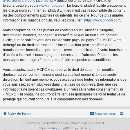
GNU General Public License v2
» (désignée ci-après par « GPL ») et
téléchargeable depuis
www.phpbb.com
. Le logiciel phpBB facilite uniquement
les discussions sur Internet ; phpBB Limited n’est pas responsable du contenu
ou des comportements autorisés ou interdits sur ce site. Pour de plus amples
informations au sujet de phpBB, veuillez consulter :
https://www.phpbb.com/
.
Vous acceptez de ne pas publier de contenu abusif, obscène, vulgaire,
diffamatoire, haineux, menaçant, à caractère sexuel ou tout autre contenu
illicite, que ce soit en vertu des lois de votre pays, du pays où « MCPC » est
hébergé ou du droit international. Une telle action peut entraîner votre
bannissement immédiat et permanent, avec une notification à votre fournisseur
d’accès à Internet si nous le jugeons nécessaire. L’adresse IP de tous les
messages est enregistrée pour aider à faire respecter ces conditions.
Vous acceptez que « MCPC » se réserve le droit de supprimer, modifier,
déplacer ou verrouiller n’importe quel sujet à tout moment, à notre seule
discrétion. En tant que membre, vous acceptez que toutes les informations que
vous saisissez soient stockées dans une base de données. Bien que ces
informations ne soient pas divulguées à un tiers sans votre consentement, ni
« MCPC » ni phpBB ne pourront être tenus responsables de toute tentative de
piratage qui pourrait conduire à la compromission des données.
Index du forum
Nous contacter
Développé par
phpBB
® Forum Software © phpBB Limited
Style par
Arty
- phpBB 3.3 par MrGaby