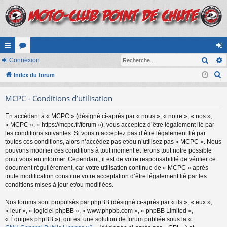
Rech
cc
Connexion
or
on
R
ès
Index du forum
u
ne
e
ra
m
xi
MCPC - Conditions d’utilisation
c
pi
s
on
h
En accédant à « MCPC » (désigné ci-après par « nous », « notre », « nos »,
e
de
« MCPC », « https://mcpc.fr/forum »), vous acceptez d’être légalement lié par
r
les conditions suivantes. Si vous n’acceptez pas d’être légalement lié par
c
toutes ces conditions, alors n’accédez pas et/ou n’utilisez pas « MCPC ». Nous
pouvons modifier ces conditions à tout moment et ferons tout notre possible
h
pour vous en informer. Cependant, il est de votre responsabilité de vérifier ce
e
document régulièrement, car votre utilisation continue de « MCPC » après
r
toute modification constitue votre acceptation d’être légalement lié par les
conditions mises à jour et/ou modifiées.
Nos forums sont propulsés par phpBB (désigné ci-après par « ils », « eux »,
« leur », « logiciel phpBB », « www.phpbb.com », « phpBB Limited »,
« Équipes phpBB »), qui est une solution de forum publiée sous la «