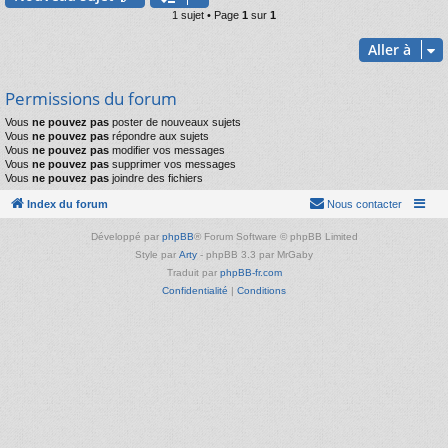
1 sujet • Page
1
sur
1
Aller à
Permissions du forum
Vous
ne pouvez pas
poster de nouveaux sujets
Vous
ne pouvez pas
répondre aux sujets
Vous
ne pouvez pas
modifier vos messages
Vous
ne pouvez pas
supprimer vos messages
Vous
ne pouvez pas
joindre des fichiers
Index du forum
Nous contacter
Développé par
phpBB
® Forum Software © phpBB Limited
Style par
Arty
- phpBB 3.3 par MrGaby
Traduit par
phpBB-fr.com
Confidentialité
|
Conditions