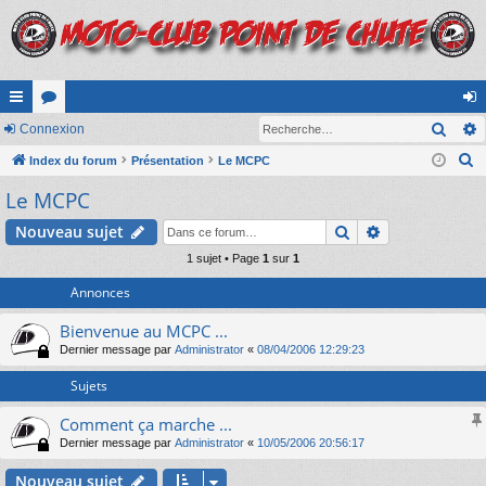
Rech
cc
Connexion
or
on
R
ès
Index du forum
u
Présentation
Le MCPC
ne
e
Le MCPC
ra
m
xi
c
pi
s
on
Rechercher
Recherche av
Nouveau sujet
h
e
de
1 sujet • Page
1
sur
1
r
Annonces
c
Bienvenue au MCPC ...
h
Dernier message par
Administrator
«
08/04/2006 12:29:23
e
r
Sujets
Comment ça marche ...
Dernier message par
Administrator
«
10/05/2006 20:56:17
Nouveau sujet