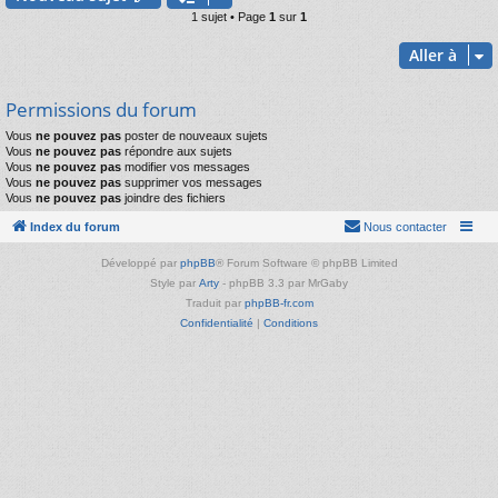
1 sujet • Page
1
sur
1
Aller à
Permissions du forum
Vous
ne pouvez pas
poster de nouveaux sujets
Vous
ne pouvez pas
répondre aux sujets
Vous
ne pouvez pas
modifier vos messages
Vous
ne pouvez pas
supprimer vos messages
Vous
ne pouvez pas
joindre des fichiers
Index du forum
Nous contacter
Développé par
phpBB
® Forum Software © phpBB Limited
Style par
Arty
- phpBB 3.3 par MrGaby
Traduit par
phpBB-fr.com
Confidentialité
|
Conditions