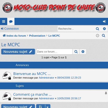
Rech
cc
Connexion
or
on
R
ès
Index du forum
u
Présentation
Le MCPC
ne
e
Le MCPC
ra
m
xi
c
pi
s
on
Rechercher
Recherche av
Nouveau sujet
h
e
de
1 sujet • Page
1
sur
1
r
Annonces
c
Bienvenue au MCPC ...
h
Dernier message par
Administrator
«
08/04/2006 12:29:23
e
r
Sujets
Comment ça marche ...
Dernier message par
Administrator
«
10/05/2006 20:56:17
Nouveau sujet