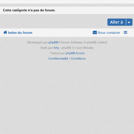
Cette catégorie n’a pas de forum.
Aller à
Index du forum
Nous contacter
Développé par
phpBB
® Forum Software © phpBB Limited
Style par
Arty
- phpBB 3.3 par MrGaby
Traduit par
phpBB-fr.com
Confidentialité
|
Conditions