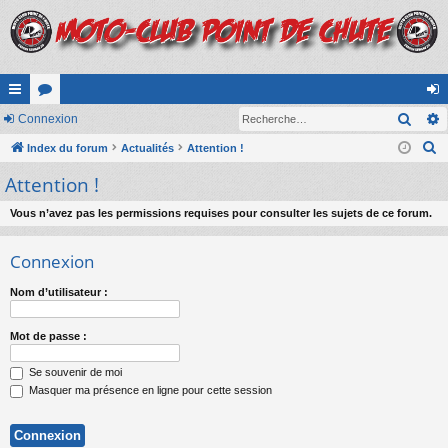
Rech
cc
Connexion
or
on
R
ès
Index du forum
u
Actualités
Attention !
ne
e
Attention !
ra
m
xi
c
pi
s
on
h
Vous n’avez pas les permissions requises pour consulter les sujets de ce forum.
e
de
Connexion
r
c
Nom d’utilisateur :
h
e
Mot de passe :
r
Se souvenir de moi
Masquer ma présence en ligne pour cette session