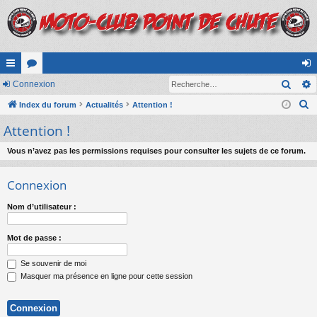
Rech
cc
Connexion
or
on
R
ès
Index du forum
u
Actualités
Attention !
ne
e
Attention !
ra
m
xi
c
pi
s
on
h
Vous n’avez pas les permissions requises pour consulter les sujets de ce forum.
e
de
Connexion
r
c
Nom d’utilisateur :
h
e
Mot de passe :
r
Se souvenir de moi
Masquer ma présence en ligne pour cette session