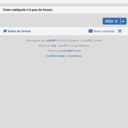
Cette catégorie n’a pas de forum.
Aller à
Index du forum
Nous contacter
Développé par
phpBB
® Forum Software © phpBB Limited
Style par
Arty
- phpBB 3.3 par MrGaby
Traduit par
phpBB-fr.com
Confidentialité
|
Conditions