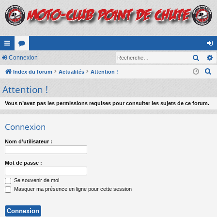
Rech
cc
Connexion
or
on
R
ès
Index du forum
u
Actualités
Attention !
ne
e
Attention !
ra
m
xi
c
pi
s
on
h
Vous n’avez pas les permissions requises pour consulter les sujets de ce forum.
e
de
Connexion
r
c
Nom d’utilisateur :
h
e
Mot de passe :
r
Se souvenir de moi
Masquer ma présence en ligne pour cette session