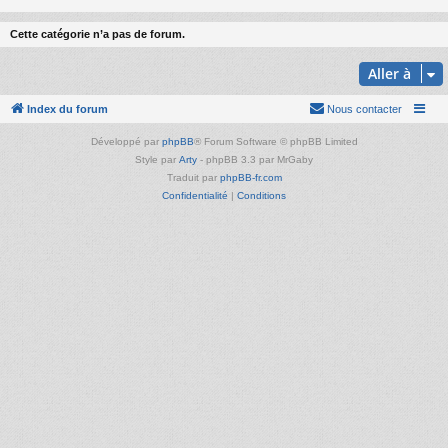
Cette catégorie n’a pas de forum.
Aller à
Index du forum
Nous contacter
Développé par
phpBB
® Forum Software © phpBB Limited
Style par
Arty
- phpBB 3.3 par MrGaby
Traduit par
phpBB-fr.com
Confidentialité
|
Conditions