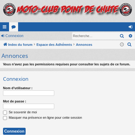
Rech
cc
Connexion
or
on
R
ès
Index du forum
u
Espace des Adhérents
Annonces
ne
e
Annonces
ra
m
xi
c
pi
s
on
h
Vous n’avez pas les permissions requises pour consulter les sujets de ce forum.
e
de
Connexion
r
c
Nom d’utilisateur :
h
e
Mot de passe :
r
Se souvenir de moi
Masquer ma présence en ligne pour cette session