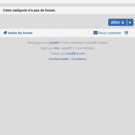
Cette catégorie n’a pas de forum.
Aller à
Index du forum
Nous contacter
Développé par
phpBB
® Forum Software © phpBB Limited
Style par
Arty
- phpBB 3.3 par MrGaby
Traduit par
phpBB-fr.com
Confidentialité
|
Conditions