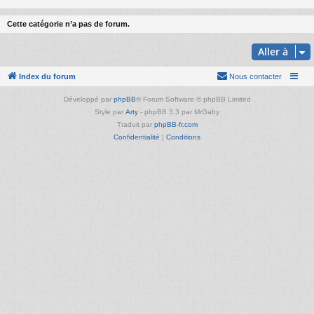
Cette catégorie n’a pas de forum.
Aller à
Index du forum
Nous contacter
Développé par
phpBB
® Forum Software © phpBB Limited
Style par
Arty
- phpBB 3.3 par MrGaby
Traduit par
phpBB-fr.com
Confidentialité
|
Conditions