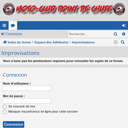
Rech
cc
Connexion
or
on
R
ès
Index du forum
u
Espace des Adhérents
Improvisations
ne
e
Improvisations
ra
m
xi
c
pi
s
on
h
Vous n’avez pas les permissions requises pour consulter les sujets de ce forum.
e
de
Connexion
r
c
Nom d’utilisateur :
h
e
Mot de passe :
r
Se souvenir de moi
Masquer ma présence en ligne pour cette session