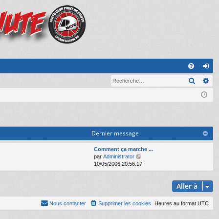
A
Recher
Re
FA
on
Q
ne
xi
on
Dernier message
Comment ça marche ...
V
par
Administrator
o
10/05/2006 20:56:17
i
r
Aller à
l
e
d
Nous contacter
Supprimer les cookies
Heures au format
UTC
e
r