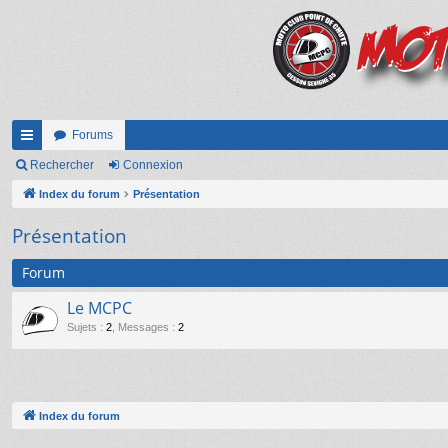
Forums
cc
Rechercher
Connexion
ès
Index du forum
Présentation
ra
Présentation
pi
Forum
de
Le MCPC
Sujets
:
2
,
Messages
:
2
Index du forum