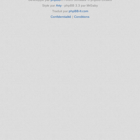
Style par
Arty
- phpBB 3.3 par MrGaby
Traduit par
phpBB-fr.com
Confidentialité
|
Conditions