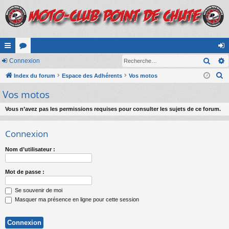
Rech
cc
Connexion
or
on
R
ès
Index du forum
u
Espace des Adhérents
Vos motos
ne
e
Vos motos
ra
m
xi
c
pi
s
on
h
Vous n’avez pas les permissions requises pour consulter les sujets de ce forum.
e
de
Connexion
r
c
Nom d’utilisateur :
h
e
Mot de passe :
r
Se souvenir de moi
Masquer ma présence en ligne pour cette session