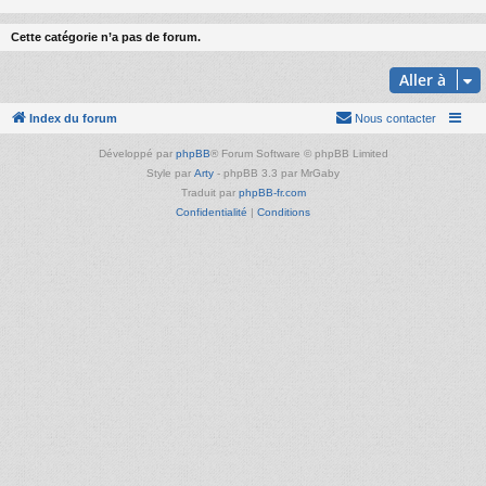
Cette catégorie n’a pas de forum.
Aller à
Index du forum
Nous contacter
Développé par
phpBB
® Forum Software © phpBB Limited
Style par
Arty
- phpBB 3.3 par MrGaby
Traduit par
phpBB-fr.com
Confidentialité
|
Conditions