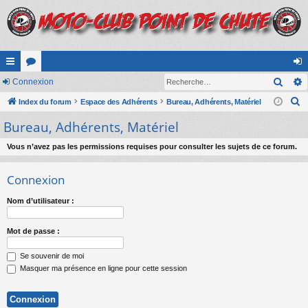
Rech
cc
Connexion
or
on
R
ès
Index du forum
u
Espace des Adhérents
Bureau, Adhérents, Matériel
ne
e
Bureau, Adhérents, Matériel
ra
m
xi
c
pi
s
on
h
Vous n’avez pas les permissions requises pour consulter les sujets de ce forum.
e
de
Connexion
r
c
Nom d’utilisateur :
h
e
Mot de passe :
r
Se souvenir de moi
Masquer ma présence en ligne pour cette session