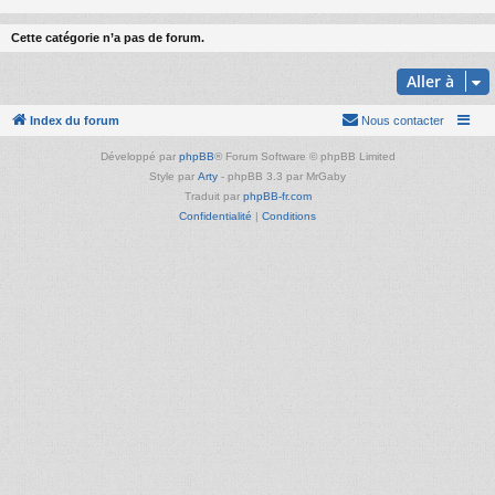
Cette catégorie n’a pas de forum.
Aller à
Index du forum
Nous contacter
Développé par
phpBB
® Forum Software © phpBB Limited
Style par
Arty
- phpBB 3.3 par MrGaby
Traduit par
phpBB-fr.com
Confidentialité
|
Conditions