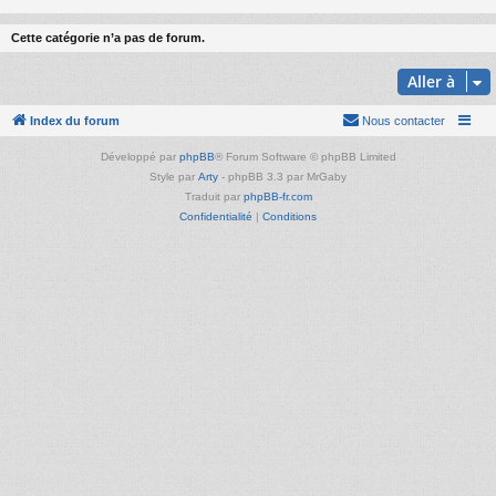
Cette catégorie n’a pas de forum.
Aller à
Index du forum
Nous contacter
Développé par
phpBB
® Forum Software © phpBB Limited
Style par
Arty
- phpBB 3.3 par MrGaby
Traduit par
phpBB-fr.com
Confidentialité
|
Conditions