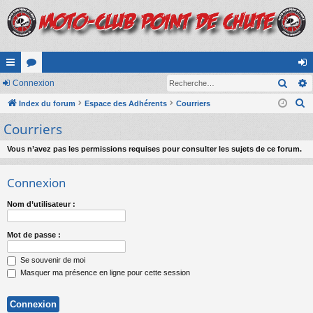
Rech
cc
Connexion
or
on
R
ès
Index du forum
u
Espace des Adhérents
Courriers
ne
e
Courriers
ra
m
xi
c
pi
s
on
h
Vous n’avez pas les permissions requises pour consulter les sujets de ce forum.
e
de
Connexion
r
c
Nom d’utilisateur :
h
e
Mot de passe :
r
Se souvenir de moi
Masquer ma présence en ligne pour cette session