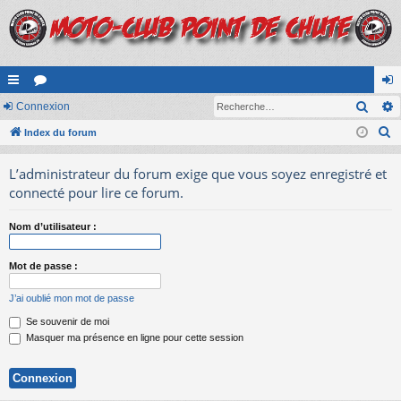
Rech
cc
Connexion
or
on
R
ès
Index du forum
u
ne
e
ra
m
xi
L’administrateur du forum exige que vous soyez enregistré et
c
pi
s
on
connecté pour lire ce forum.
h
e
de
Nom d’utilisateur :
r
c
Mot de passe :
h
e
J’ai oublié mon mot de passe
r
Se souvenir de moi
Masquer ma présence en ligne pour cette session