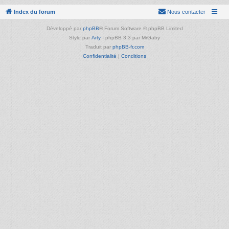
Index du forum
Nous contacter
Développé par
phpBB
® Forum Software © phpBB Limited
Style par
Arty
- phpBB 3.3 par MrGaby
Traduit par
phpBB-fr.com
Confidentialité
|
Conditions