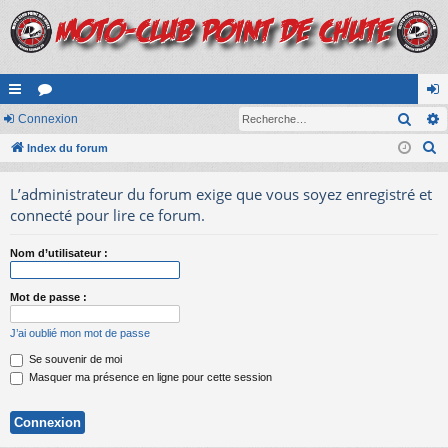
Rech
cc
Connexion
or
on
R
ès
Index du forum
u
ne
e
ra
m
xi
L’administrateur du forum exige que vous soyez enregistré et
c
pi
s
on
connecté pour lire ce forum.
h
e
de
Nom d’utilisateur :
r
c
Mot de passe :
h
e
J’ai oublié mon mot de passe
r
Se souvenir de moi
Masquer ma présence en ligne pour cette session