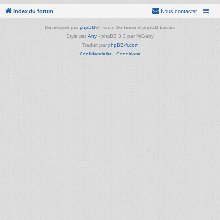
Index du forum
Nous contacter
Développé par
phpBB
® Forum Software © phpBB Limited
Style par
Arty
- phpBB 3.3 par MrGaby
Traduit par
phpBB-fr.com
Confidentialité
|
Conditions