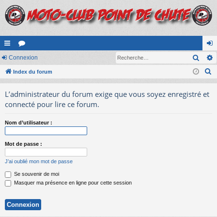
Rech
cc
Connexion
or
on
R
ès
Index du forum
u
ne
e
ra
m
xi
L’administrateur du forum exige que vous soyez enregistré et
c
pi
s
on
connecté pour lire ce forum.
h
e
de
Nom d’utilisateur :
r
c
Mot de passe :
h
e
J’ai oublié mon mot de passe
r
Se souvenir de moi
Masquer ma présence en ligne pour cette session