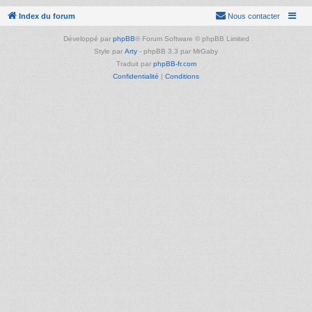
Index du forum
Nous contacter
Développé par
phpBB
® Forum Software © phpBB Limited
Style par
Arty
- phpBB 3.3 par MrGaby
Traduit par
phpBB-fr.com
Confidentialité
|
Conditions