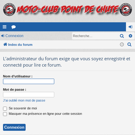
Rech
cc
Connexion
or
on
R
ès
Index du forum
u
ne
e
ra
m
xi
L’administrateur du forum exige que vous soyez enregistré et
c
pi
s
on
connecté pour lire ce forum.
h
e
de
Nom d’utilisateur :
r
c
Mot de passe :
h
e
J’ai oublié mon mot de passe
r
Se souvenir de moi
Masquer ma présence en ligne pour cette session