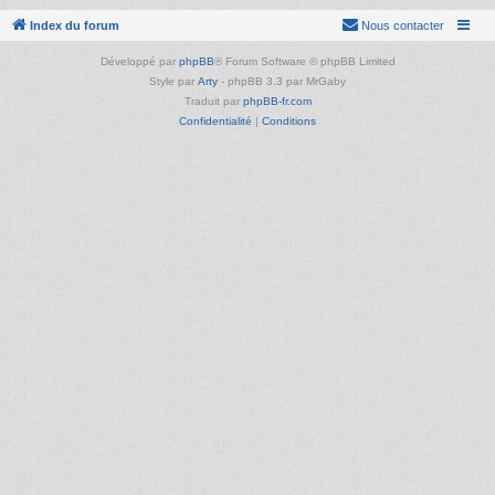
Index du forum
Nous contacter
Développé par
phpBB
® Forum Software © phpBB Limited
Style par
Arty
- phpBB 3.3 par MrGaby
Traduit par
phpBB-fr.com
Confidentialité
|
Conditions