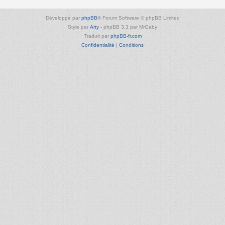
Développé par
phpBB
® Forum Software © phpBB Limited
Style par
Arty
- phpBB 3.3 par MrGaby
Traduit par
phpBB-fr.com
Confidentialité
|
Conditions