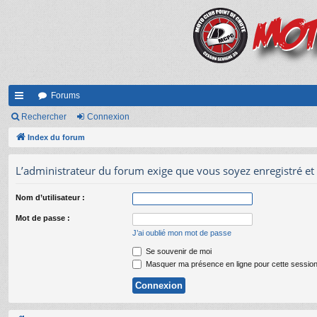
Forums
cc
Rechercher
Connexion
ès
Index du forum
ra
L’administrateur du forum exige que vous soyez enregistré et 
pi
Nom d’utilisateur :
de
Mot de passe :
J’ai oublié mon mot de passe
Se souvenir de moi
Masquer ma présence en ligne pour cette sessio